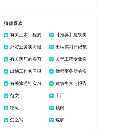
合集五篇
实习心得体会(8篇)
猜你喜欢
有关土木工程的
【推荐】建筑类
外贸业务实习报
出纳实习日记范
实习报告锦集八篇
实习报告模板合集九
有关药厂的实习
关于工程专业实
告锦集八篇
文汇编七篇
篇
出纳工作实习报
律师事务所的实
报告模板集锦8篇
习报告模板
有关旅游社实习
建筑生实习报告
告
习报告范文合集六篇
范文
工厂
报告锦集七篇
范文九篇
物流
顶岗
怎么写
煤矿