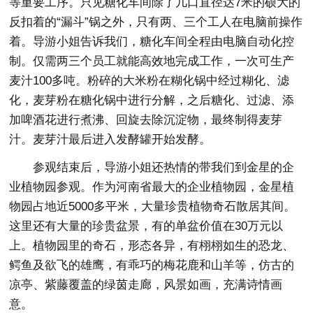
等重要工序。只见糖化车间除了几口直径达7米的硕大的
反扣着的“漏斗”锅之外，只有两、三个工人在电脑前操作
着。导游小姐告诉我们，糖化车间全程由电脑自动化控
制。仅需两三个员工就能高效地完成工作，一次可生产
麦汁100多吨。粉碎的大米粉在糊化锅中经过糊化、滤
化，麦芽粉在糖化锅中进行分解，之后糖化、过滤、添
加啤酒花进行煮沸、回旋去除沉淀物，最终制得麦芽
汁。麦芽汁最后进入发酵罐开始发酵。
参观结束后，导游小姐还热情的带我们到金星的企
业植物园参观。作为河南省最大的企业植物园，金星植
物园占地近5000多平米，大量珍贵植物奇石散居其间。
这里还有大量的珍贵盆景，有的单盆价值在30万元以
上。植物园里的奇石，形态各异，有栩栩如生的恐龙、
鳄鱼及欲飞的雄鹰，有乖巧的梅花鹿和山羊等，仿古的
凉亭、紫藤覆盖的绿茵走廊，风景如画，充满诗情画
意。