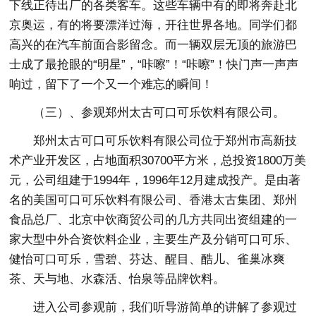
下线正待出厂的各类客车。这些车辆中有的即将奔赴北
京奥运，有的将要漂洋过海，开往世界各地。同学们都
高兴的在汽车前面合影留念。而一辆双层无顶的旅游巴
士成了最抢眼的“明星”，“咔嚓”！“咔嚓”！快门声一声声
响过，留下了一个又一个难忘的瞬间！
（三）、参观郑州太古可口可乐饮料有限公司。
郑州太古可口可乐饮料有限公司位于郑州市高新技
术产业开发区，占地面积30700平方米，总投资1800万美
元，公司组建于1994年，1996年12月建成投产。是由著
名的美国可口可乐饮料有限公司、香港太古集团、郑州
食品总厂、北京中饮商贸公司的几方共同出资组建的一
家大型中外合资饮料企业，主要生产及分销可口可乐、
健怡可口可乐，雪碧、芬达、醒目、酷儿、雀巢冰爽
茶、天与地、水森活、怡泉等品牌饮料。
进入公司参观前，我们听导游简单的讲解了参观过