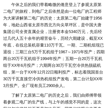
午休之后的我们带着略微的倦意登上了参观太原第
二电厂的旅程，到电厂之后依然是由一位电厂的工程师
为大家讲解第二电厂的历史：太原第二电厂始建于1956
年，地处山西省太原市西北方向尖草坪区，是中国大唐
集团公司全资直属企业，注册资本金5340万元，先后经
过几代人五十余年的艰苦奋斗，历经六期建设，截至XX
年底，在役总装机容量110万千瓦。一期、二期机组现已
退役；三期三台5万千瓦机组于1967～1971年投产；四期
两台20万千瓦机组于1994年投产；五期一台20万千瓦机
组于XX年6月投产；六期两台30万千瓦空冷供热脱硫机
组，第一台于XX年12月22日顺利投产，标志着我国首台
30万千瓦直接空冷供热机组投产发电，第二台计划XX年
3月投产。全厂现有员工2900余人。
了解了太原第二电厂的历史之后，我们由师傅带领
着参观二电厂的生产线，与上午的感觉不同的是，这次