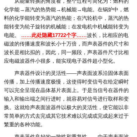
从能量转换的角度看，整个过程可简化为：燃料的
化学能→蒸汽的热势能→机械能→电能。在锅炉中，燃
料的化学能转变为蒸汽的热能；在汽轮机中，蒸汽的热
能转变为轮子旋转的机械能；在发电机中机械能转变为
电能。
……此处隐藏17722个字……
波长，比相应的电
磁波的传播速度和波长小十万倍，而声表器件的尺寸和
波长是相比拟的，因此，同一频段，声表器件尺寸比相
应电磁波器件小很多，能实现电子器件超小型化。
声表器件设计的灵活性——声表面波系沿固体表面
传播，加上传播速度极慢，这使得时变信号在给定瞬时
可以完全呈现在晶体基片表面上。于是当信号在器件的
输入和输出端之间行进时，就容易对信号进行取样和变
换。这就给声表面波器件以极大的灵活性，使它能以非
常简单的方式去完成其它技术难以完成或完成起来过于
繁重的各种功能。
声表器件良好的一致性和重复性——由于声表面波