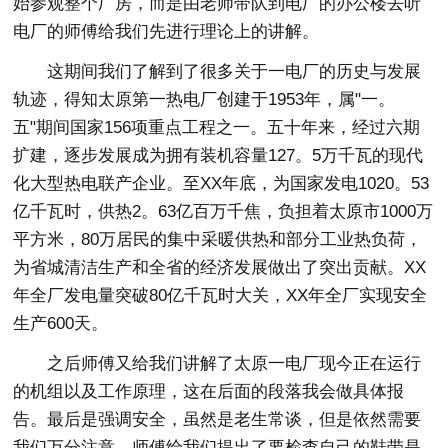
始参观整个厂房，而是由老师带队到电厂的办公楼去听
电厂的师傅给我们先进行理论上的讲解。
这期间我们了解到了很多关于一电厂的历史与发展
轨迹，得知太原第一热电厂创建于1953年，属"一。
五"期间国家156项重点工程之一。五十年来，经过六期
扩建，逐步发展成为拥有装机容量127。5万千瓦的现代
化大型热电联产企业。至XX年底，为国家发电1020。53
亿千瓦时，供热2。63亿百万千焦，负担着太原市1000万
平方米，80万居民的集中采暖供热和部分工业热负荷，
为省城清洁生产和全省的经济发展做出了突出贡献。XX
年全厂发电量突破80亿千瓦时大关，XX年全厂实现安全
生产600天。
之后师傅又给我们讲解了太原一电厂现今正在运行
的机组以及工作原理，这在后面的段落我会做具体报
告。最后是强调安全，虽然是老生常谈，但是依然需要
我们万分注意。师傅给我们提出了要检查自己的鞋带是