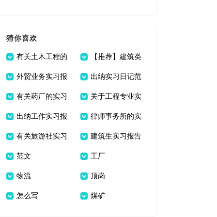
模板锦集7篇
报告模板集锦九篇
猜你喜欢
有关土木工程的
【推荐】建筑类
外贸业务实习报
出纳实习日记范
实习报告锦集八篇
实习报告模板合集九
有关药厂的实习
关于工程专业实
告锦集八篇
文汇编七篇
篇
出纳工作实习报
律师事务所的实
报告模板集锦8篇
习报告模板
有关旅游社实习
建筑生实习报告
告
习报告范文合集六篇
范文
工厂
报告锦集七篇
范文九篇
物流
顶岗
怎么写
煤矿