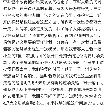
中我也不敢再抱着出去玩玩的心态了，在客人验货的时
候我也会在旁边认真的看着。看客人是怎样验货，主要
检查衣服的哪些方面，认真的记在心里，在检查工厂送
来的样品是也注重看这些方面，确保每一次出货都万无
一失。师傅带我验过几次货，我了解了大体流程以后，
现在就是我自己带着客人验货了。得到了师傅的认可，
肩负起这么重要的责任让我十分兴奋。有一次我自己带
着客人验货就出现过一次状况。那次我带客人去验一批
小童的T恤，衣服后面的领开口处扣子的定位需要用消失
笔，这个消失笔的笔迹在7天以后就会消失。可是由于这
批货赶得太急，我们验货的时候才过了一天，消失笔的
笔迹自然不会消失。当时验货员就问我怎么这里还有消
失笔的笔迹呢?我从来都没有听说过消失笔，对于这个问
题我也无从下手去回答。只好把那几件带着消失笔笔迹
的衣服甩掉了。我回公司问了师傅才知道消失笔笔迹会
在7天之后就自动消失。如果我早知道这个问题的话，就