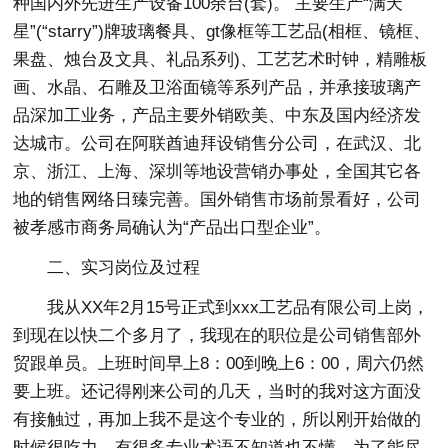
种国内外先进生产设备100余台(套)。 主要生产“满天
星”(“starry”)牌玻璃餐具、gt像框等工艺品(相框、镜框、
果盘、烛台及文具、礼品系列)、工艺艺术时钟，精雕板
画、水晶、石雕及卫浴面镜等系列产品，并承接玻璃产
品深加工业务，产品主要外销欧美、中东及国内经济发
达城市。公司在阿联酋迪拜设销售分公司，在武汉、北
京、浙江、上海、深圳等地设营销办事处，全国其它各
地的销售网络日臻完善。国外销售市场前景看好，公司
被孝感市商务局确认为“产品出口型企业”。
二、实习岗位及过程
我从XX年2月15号正式到xxx工艺品有限公司上岗，
到现在以快二个多月了，我现在的职位是公司销售部外
贸跟单员。上班时间早上8：00到晚上6：00，周六仍然
要上班。还记得刚来公司的几天，当时的我对这方面没
有接触过，再加上我不是这个专业的，所以刚开始做的
时候很吃力，有很多专业术语不知道也不懂，为了能尽