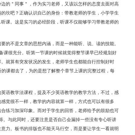
身边的＂同事＂，作为实习老师，又该以怎样的态度去面对高
越的坎吧？正确认识自己的身份：带教老师的学生，小学学生
…听课。这是实习的必经阶段，听课不仅能够学习带教老师的
们要的不是文章的思想内涵，而是一种能听、说、读的技能。
，备课很充分。听第一节课的时候就觉得整节课早已经规划好
容。就算有突发状况的发生，老师学生也都能自行控制好时
听的课都去了，为的是想了解整个章节上课的完整过程，每
的英语教学法课程，提及不少英语教学的教学方法，不过，感
的感觉很不一样，教学的内容就算一样，方式也可以有很多
结合练习加深印象。而对于学生的回答，老师给予的鼓励也可
ent！等等。与此同时，还要注意是否自己会漏掉一些没有专心听讲
注意力。板书的排版也不能天马行空，而是要让学生一看就明