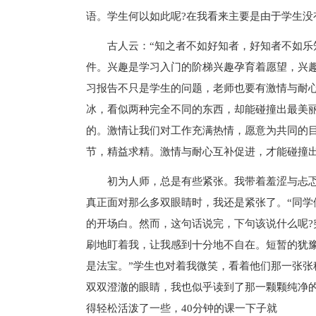
语。学生何以如此呢?在我看来主要是由于学生没
古人云：“知之者不如好知者，好知者不如乐
件。兴趣是学习入门的阶梯兴趣孕育着愿望，兴
习报告不只是学生的问题，老师也要有激情与耐
冰，看似两种完全不同的东西，却能碰撞出最美
的。激情让我们对工作充满热情，愿意为共同的目
节，精益求精。激情与耐心互补促进，才能碰撞
初为人师，总是有些紧张。我带着羞涩与忐
真正面对那么多双眼睛时，我还是紧张了。“同学
的开场白。然而，这句话说完，下句该说什么呢
刷地盯着我，让我感到十分地不自在。短暂的犹
是法宝。”学生也对着我微笑，看着他们那一张
双双澄澈的眼睛，我也似乎读到了那一颗颗纯净
得轻松活泼了一些，40分钟的课一下子就