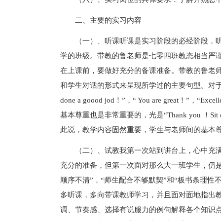
二、主要的实习内容
（一）、听课听课是实习阶段的必经阶段，
学的班级。带教的鲁老师是七零四班教态相当严
在上课前，要做好充分的备课准备。带教的鲁老
和学生对话的形式来呈现所学过的主要句型。对于学
done a goood jod！”，“ You are great！”
基本尊重也是非常重要的，光是“Thank you ！Si
此说，教学内容固然重要，学生与老师间的基本
（二）、试教我第一次站到讲台上，心中充
充分的准备，但第一次面对那么大一班学生，仍是
顺序不清”，“师生配合不够默契”和“板书条理
多听课，多向带课教师学习，并且面对面地指出
调、节奏感、选择有说服力的例句解释各个知识