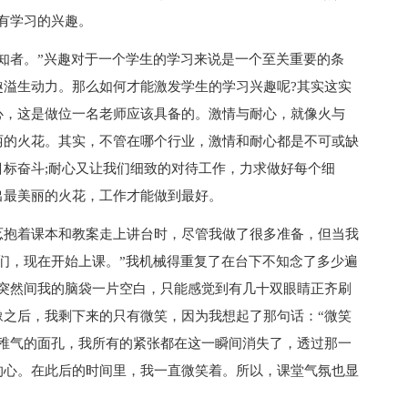
有学习的兴趣。
知者。”兴趣对于一个学生的学习来说是一个至关重要的条
趣溢生动力。那么如何才能激发学生的学习兴趣呢?其实这实
心，这是做位一名老师应该具备的。激情与耐心，就像火与
丽的火花。其实，不管在哪个行业，激情和耐心都是不可或缺
标奋斗;耐心又让我们细致的对待工作，力求做好每个细
出最美丽的火花，工作才能做到最好。
忑抱着课本和教案走上讲台时，尽管我做了很多准备，但当我
们，现在开始上课。”我机械得重复了在台下不知念了多少遍
?突然间我的脑袋一片空白，只能感觉到有几十双眼睛正齐刷
豫之后，我剩下来的只有微笑，因为我想起了那句话：“微笑
张稚气的面孔，我所有的紧张都在这一瞬间消失了，透过那一
的心。在此后的时间里，我一直微笑着。所以，课堂气氛也显