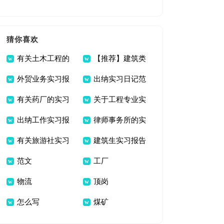
报告范文锦集7篇
习报告模板汇编5篇
猜你喜欢
有关土木工程的
【推荐】建筑类
外贸业务实习报
出纳实习日记范
实习报告锦集八篇
实习报告模板合集九
有关药厂的实习
关于工程专业实
告锦集八篇
文汇编七篇
篇
出纳工作实习报
律师事务所的实
报告模板集锦8篇
习报告模板
有关旅游社实习
建筑生实习报告
告
习报告范文合集六篇
范文
工厂
报告锦集七篇
范文九篇
物流
顶岗
怎么写
煤矿