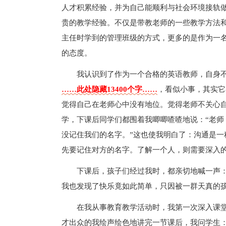
人才积累经验，并为自己能顺利与社会环境接轨
贵的教学经验。不仅是带教老师的一些教学方法
主任时学到的管理班级的方式，更多的是作为一
的态度。
我认识到了作为一个合格的英语教师，自身
……此处隐藏13400个字……
，看似小事，其实它
觉得自己在老师心中没有地位。觉得老师不关心
学，下课后同学们都围着我唧唧喳喳地说：“老师
没记住我们的名字。”这也使我明白了：沟通是
先要记住对方的名字。了解一个人，则需要深入
下课后，孩子们经过我时，都亲切地喊一声：
我也发现了快乐竟如此简单，只因被一群天真的
在我从事教育教学活动时，我第一次深入课
才出众的我绘声绘色地讲完一节课后，我问学生：