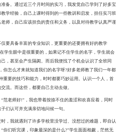
做准备。通过近三个月时间的实习，我发觉自己学到了好多宝
和教学经验，自己上课时得到的一些教训和启发，担任实习班
名老师，自己应该担负的责任和义务，以及对待教学认真严谨
不仅要具备丰富的专业知识，更重要的还要拥有好的教学
在学生眼中是很重要的，如果记不住学生的名字，学生就会
自己，甚至会产生隔阂。而后我便找了个机会认识了全班同
，你怎么才来就知道我们的名字呀?好多老师教了我们一年都
一种重要的技巧和能力，时时都要巧妙运用。认识一个人，首
的交流。而这些，都要自己主动去做。
“范老师好!”，我也带着按捺不住的羞涩和欢喜应着，同时
孩子们认可并充满亲切地问候一句。
堂时，我就遇到了许多学校里没学过、没想过的难题，即自认
“你们听完课，印象最深的是什么?”学生面面相觑，茫然无