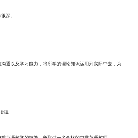
触很深。
的沟通以及学习能力，将所学的理论知识运用到实际中去，为
语组
中学英语教学的技能，争取做一名合格的中学英语教师。