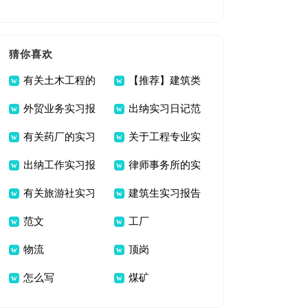
报告锦集7篇
日记范文集合六篇
猜你喜欢
有关土木工程的
【推荐】建筑类
外贸业务实习报
出纳实习日记范
实习报告锦集八篇
实习报告模板合集九
有关药厂的实习
关于工程专业实
告锦集八篇
文汇编七篇
篇
出纳工作实习报
律师事务所的实
报告模板集锦8篇
习报告模板
有关旅游社实习
建筑生实习报告
告
习报告范文合集六篇
范文
工厂
报告锦集七篇
范文九篇
物流
顶岗
怎么写
煤矿