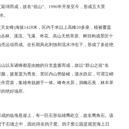
绵而成，故名“祖山”。1996年开发至今，形成五大景
水。
天女峰)海拔1428米，区内千米以上高峰20多座，植被覆盖
始丛林、溪流、飞瀑、奇花、高山天然草原、树挂构成景区十
地壳运动而成。在长期风化剥蚀和流水冲击下，形成了多处绝
山以东诸峰都是由她的分支盘拨而成，故以“群山之祖”名
容颜，披葱茏为秀发。景区内山势陡峻，溪水跌宕，可谓立峭
云作霓裳，集雄奇妩媚于一体。峰奇水异，洞幽石美，林丰草
察的绝好场所。
形成的临海悬崖上，有一巨石形似雄鹰屹立，故名鹰角石。该
窝于石缝之中，因此得名鸽子窝。鸽子窝公园是观赏海上日