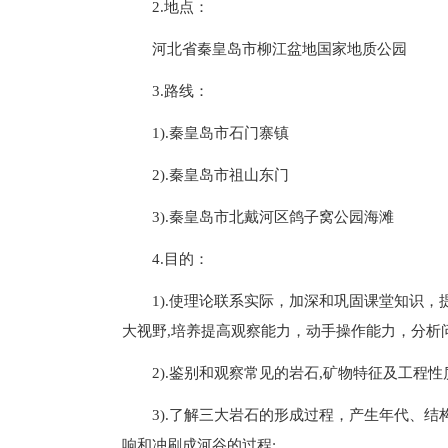
2.地点：
河北省秦皇岛市柳江盆地国家地质公园
3.路线：
1).秦皇岛市石门寨镇
2).秦皇岛市祖山东门
3).秦皇岛市北戴河区鸽子窝公园海滩
4.目的：
1).使理论联系实际，加深和巩固课堂知识
大视野,培养提高观察能力，动手操作能力，分析
2).鉴别和观察常见的岩石,矿物特征及工程性
3).了解三大岩石的形成过程，产生年代、
响和冲刷成河谷的过程;