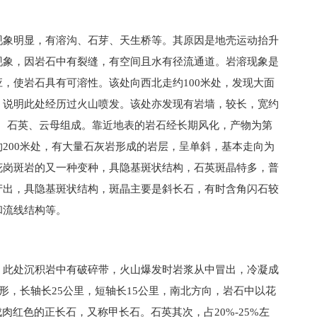
现象明显，有溶沟、石芽、天生桥等。其原因是地壳运动抬升
现象，因岩石中有裂缝，有空间且水有径流通道。岩溶现象是
，使岩石具有可溶性。该处向西北走约100米处，发现大面
，说明此处经历过火山喷发。该处亦发现有岩墙，较长，宽约
长石、石英、云母组成。靠近地表的岩石经长期风化，产物为第
200米处，有大量石灰岩形成的岩层，呈单斜，基本走向为
花岗斑岩的又一种变种，具隐基斑状结构，石英斑晶特多，普
产出，具隐基斑状结构，斑晶主要是斜长石，有时含角闪石较
和流线结构等。
，此处沉积岩中有破碎带，火山爆发时岩浆从中冒出，冷凝成
形，长轴长25公里，短轴长15公里，南北方向，岩石中以花
肉红色的正长石，又称甲长石。石英其次，占20%-25%左