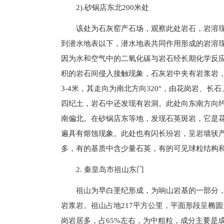
2).砂锅店东北200米处
该处为石灰窑产石场，观察此处岩石，岩溶
到潜水地表以下，潜水地表共同作用形成的岩溶
因为水和空气中的二氧化碳与岩石经长期化学反应
积的岩石间侵入接触现象，石灰岩中夹有岩浆岩
3-4米，其走向为南北方向320°，由花岗岩、
四纪土，岩石中还发现有岩洞。此处向东南方向约
南偏北。在砂锅店东等地，发现石英斑岩，它是
遍具有熔蚀现象。此处也有闪长玢岩，呈岩墙状
多，有的基质中含少量石英，有的可见球粒结构
2. 秦皇岛市祖山东门
祖山为早白垩纪形成，为响山岩基的一部分
岩浆岩。祖山占地217平方公里，平面形段呈椭圆
岗岩居多，占65%左右，为中粗粒，成分主要是成