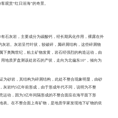
客观赏“红日浴海”的奇景。
亦有石灰岩，主要成分为碳酸钙，经长期风化作用，裸露在外
的灰岩。灰岩呈竹叶状，较破碎，属碎屑结构，这些碎屑物
，属下奥陶世纪，粘土矿物发黄，岩石经强烈的构造运动，由
用地质罗盘测该处岩石的产状，走向为北偏东10°，倾向为
验证为砂岩，其结构为碎屑结构，此处不整合现象明显，由砂
，灰岩约5亿年前形成，由于形成年代不同，说明为不整
壳运动，因为3亿年间隔形成的不整合面应在海平面下形
在地表。在不整合面上有矿物，是地质学家发现地下矿物的依