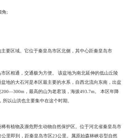
角;
的主要区域。它位于秦皇岛市区北侧，其中心距秦皇岛市
市区相通，交通极为方便。 该盆地为南北延伸的低山丘陵
通盆地的大石河是本区最主要的水系，自西北流向东南，出盆
0—300m，最高的山为老君顶，海拔493.7m。 本区年降
月份，所以山洪也主要集中在这个时期。
级稀有植物及濒危野生动物自然保护区。位于河北省秦皇岛市
2公里即到，距秦皇岛市区23公里。属原始森林峡谷型自然