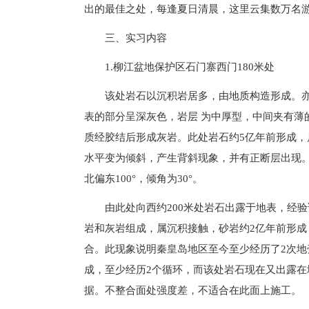
出的最佳之处，每逢夏日清晨，这里云集数万名游
三、实习内容
1.柳江盆地保护区石门寨西门180米处
该处岩石以沉积岩居多，由地质构造形成。
表的部分呈深灰色，岩层 为中厚型，中间夹有薄
质经胶结后形成灰岩。此处岩石约5亿年前形成
水平变为倾斜，产生背斜现象，并有正断层出现。
北偏东100°，倾角为30°。
由此处向西约200米处岩石出露于地表，经
岩和灰岩组成，属沉积接触，砂岩约2亿年前形成
合。此现象说明秦皇岛地区至今至少经历了2次地
成，至少经历2个循环，而该处岩石现在又出露
据。不整合面处强度差，不适合在此面上施工。