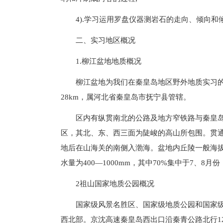
4).学习运用罗盘仪器测岩石的走向、倾向和倾
二、实习地区概况
1.柳江盆地地质概况
柳江盆地为我们在秦皇岛地区野外地质实习
28km，属河北省秦皇岛市抚宁县管辖。
区内有纵贯南北的公路及地方窄铁路与秦皇岛
区，其北、东、西三面为陡峻的高山所包围。贯
地后在山海关的南侧入渤海。盆地内丘陵一般海拔20
水量为400—1000mm，其中70%集中于7、8
2祖山国家地质公园概况
国家级风景名胜区、国家级地质公园和国家
西北部。京沈高速秦皇岛西出口沿秦青公路北行1