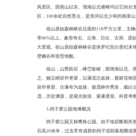
风景区。因燕山以东、渤海以北诸峰均以它的分支延
区，100余处自然景点，是淮河以北少有的南派山
祖山原始森林峡谷总面积118平方公里，主峰(
率96%以上。象形奇石、云海、日出、古洞、原
大景观。祖山原始森林峡谷是侏罗纪至白垩纪末
壁幽谷和造型地貌。
祖山，山势跌宕，峰峦陡峻，因渤海以北、燕
之。她立峭岩作脊梁，以瀑流注血脉，搽娇花饰
岩作脊梁、注瀑布为血脉、披茂林作秀发，裁白
茂，历史渊源，是观光旅游、避暑度假、科普考
3.鸽子窝公园海滩概况
鸽子窝公园又称鹰角公园。由于地层断裂所
石高20余米，过去常有成群的鸽子或朝暮相聚或