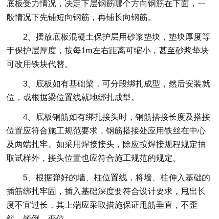
底板受力情况，决定下层钢筋哪个方向钢筋在下面，一
般情况下先铺短向钢筋，再铺长向钢筋。
2、摆放底板混凝土保护层用砂浆垫块，垫块厚度等
于保护层厚度，按每1m左右距离可缩小，甚至砂浆垫块
可改用铁块代替。
3、底板如有基础梁，可分段绑扎成型，然后安装就
位，或根据梁位置线就地绑扎成型。
4、底板钢筋如有绑扎接头时，钢筋搭接长度及搭接
位置应符合施工规范要求，钢筋搭接处应用铁丝在中心
及两端扎牢。如采用焊接接头，除应按焊接规程规定抽
取试样外，接头位置也应符合施工规范的规定。
5、根据弹好的墙、柱位置线，将墙、柱伸入基础的
插筋绑扎牢固，插入基础深度要符合设计要求，甩出长
度不宜过长，其上端应采取措施保证甩筋垂直，不歪
斜、倾倒、变位。