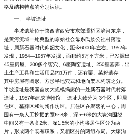
格及结构特点的分别认识。
一、 半坡遗址
半坡遗址位于陕西省西安市东郊灞桥区滻河东岸，
是黄河流域一处典型的原始社会母系氏族公社村落遗
址，属新石器时代仰韶文化，距今6000年左右。1952年
发现，1954—1957年发掘，面积约5万平方米，已发掘出
45座房屋、200多个窖穴、6座陶窑遗址、250座墓葬，出
土生产工具和生活用品约1万件，还有粟、菜籽遗存。
其中房屋有圆形、方形半地穴式和地面架木构筑之分。
半坡遗址是我国首次大规模揭露的一处新石器时代村落
遗址，1957年建成博物馆。 遗址大致分为 3个区，即居
住区、墓葬区和制陶作坊区。居住区在聚落的中心，周
围有一条人工挖掘的宽6~8米，深5~6米的大壕沟围绕，
中间又有一条宽2米、深1.5米的小沟将居住区分为两
片，形成两个既有联系，又相区分的两组布局。大壕沟