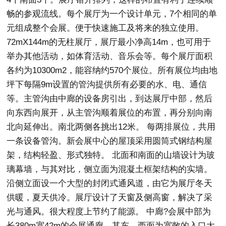
畅的参观流线。每个展厅为一个设计单元，7个相同的单
元组成整个会展。便于快速施工及将来的独立使用。
72mX144m的无柱展厅，展厅最小净高14m，也可用于
举办其他活动，如体育活动、音乐会等。每个展厅面积
各约为10300m2，能容纳约570个展位。所有展位均由地
坪下每隔9m设置的管沟提供所有必要的水、电、通信
等。主管沟由中廊的设备房引出，到达展厅中部，然后
向东西向展开，从主管沟顺着展位的布置，再分别向南
北向延伸出。南北两侧各挑出12米。 每两排展位，共用
一条设备管沟。新会展中心的屋顶采用圆筒式钢结构屋
架，结构轻盈、形式独特。 北面和南面的山墙设计为玻
璃幕墙，与其对比，侧立面为混凝土框架结构的实墙。
沿侧立面设一个大型的封闭式通风道，由它为展厅冬天
供暖，夏天供冷。展厅设计了天窗及侧高窗，解决了采
光与通风。很大程度上节约了能源。 中廊?会展中部为
长380m宽42m的会展通廊。其东、西面为宽敞的入口大