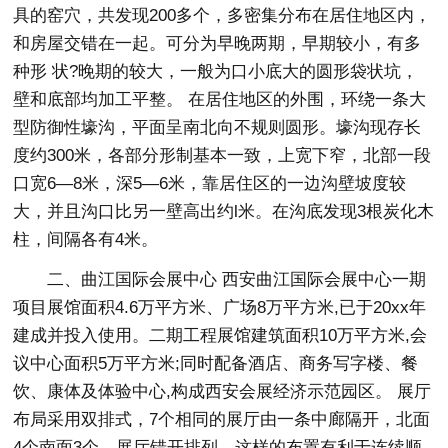
具的窑穴，共发现200多个，多密集分布在居住地区内，
和房屋交错在一起。可分为早晚两期，早期较小，有多
种形 状?晚期的较大，一般为口小底大的圆形袋状坑，
壁和底部均加工平整。 在居住地区的外围，环绕一条大
型防御性壕沟，平面呈南北向不规则圆形。壕沟现存长
度约300米，各部分形制基本一致，上宽下窄，北部一段
口宽6—8米，深5—6米，靠居住区的一边沟壁坡度较
大，并且沟口比另一壁高出约l米。在沟底发现3根炭化木
柱，间隔各有4米。
二、曲江国际会展中心 西安曲江国际会展中心一期
项目展馆面积4.6万平方米、广场8万平方米,已于20xx年
建成并投入使用。二期工程展馆建筑面积10万平方米,会
议中心面积5万平方米;同时配备酒店、商务写字楼、餐
饮、康体及体验中心,构成西安会展经济示范园区。 展厅
布局采用双排式，7个相同的展厅由一条中廊隔开，北面
4个南面3个。展厅错开排列，这样的布置有利于连续顺