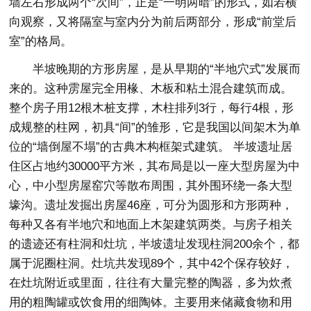
墙左右形成两个“次间”，正是“一明两暗”的形式，如若横
向观察，又将隔室与室内分为前后两部分，形成“前堂后
室”的格局。
半坡晚期的方形房屋，是从早期的“半地穴式”发展而
来的。这种雳屋完全用椽、木板和粘土混合建筑而成。
整个房子用12根木桩支撑，木柱排列3行，每行4根，形
成规整的柱网，初具“间”的雏形，它是我国以间架木为单
位的“墙倒屋不塌”的古典木构框架式建筑。 半坡遗址居
住区占地约30000平方米，其布局是以一座大型房屋为中
心，中小型房屋窑穴等散布周围，其外围环绕一条大型
壕沟。遗址发掘出房屋46座，可分为圆形和方形两种，
每种又各有半地穴和地面上木架建筑两类。与房子相关
的遗迹还有柱洞和灶坑，半坡遗址发现柱洞200余个，都
属于泥圈柱洞。灶坑共发现89个，其中42个保存较好，
在灶坑附近或里面，往往有大量完整的陶器，多为炊煮
用的粗陶罐或饮食用的细陶钵。主要用来储藏食物和用