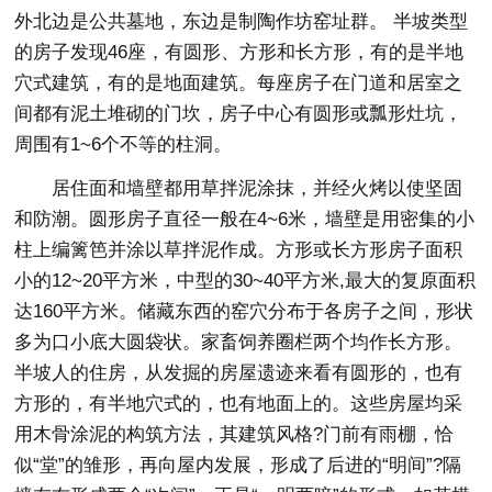
外北边是公共墓地，东边是制陶作坊窑址群。 半坡类型
的房子发现46座，有圆形、方形和长方形，有的是半地
穴式建筑，有的是地面建筑。每座房子在门道和居室之
间都有泥土堆砌的门坎，房子中心有圆形或瓢形灶坑，
周围有1~6个不等的柱洞。
居住面和墙壁都用草拌泥涂抹，并经火烤以使坚固
和防潮。圆形房子直径一般在4~6米，墙壁是用密集的小
柱上编篱笆并涂以草拌泥作成。方形或长方形房子面积
小的12~20平方米，中型的30~40平方米,最大的复原面积
达160平方米。储藏东西的窑穴分布于各房子之间，形状
多为口小底大圆袋状。家畜饲养圈栏两个均作长方形。
半坡人的住房，从发掘的房屋遗迹来看有圆形的，也有
方形的，有半地穴式的，也有地面上的。这些房屋均采
用木骨涂泥的构筑方法，其建筑风格?门前有雨棚，恰
似“堂”的雏形，再向屋内发展，形成了后进的“明间”?隔