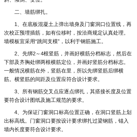
二、墙筋绑扎。
1、在底板混凝土上弹出墙身及门窗洞口位置线，再
次校正预埋插筋，如有位移时，按洽商规定认真处理。
墙模板宜采用“跳间支模”，以利于钢筋施工。
2、先绑2～4根竖筋，并画好横筋分档标志，然后在
下部及齐胸处绑两根横筋定位，并画好竖筋分档标志。
一般情况横筋在外，竖筋在里，所以先绑竖筋后绑横
筋。横竖筋的间距及位置应符合设计要求。
3、所有钢筋交叉点应逐点绑扎，其搭接长度及位置
要符合设计图纸及施工规范的要求。
4、为保证门窗洞口标高位置正确，在洞口竖筋上划
出标高线。门窗洞口要按设计要求绑扎过梁钢筋，锚入
墙内长度要符合设计要求。